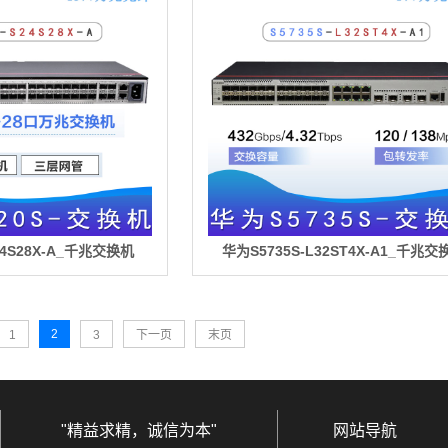
24S28X-A_千兆交换机
华为S5735S-L32ST4X-A1_千兆交
2
1
3
下一页
末页
"精益求精，诚信为本"
网站导航