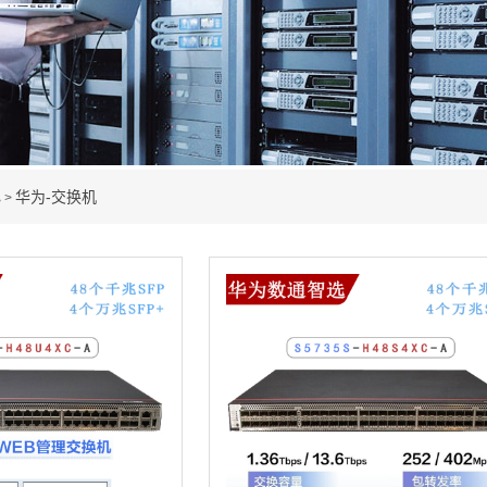
心
华为-交换机
>