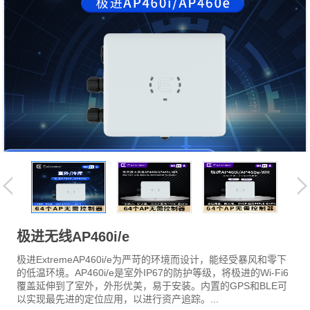
极进无线AP460i/e
极进ExtremeAP460i/e为严苛的环境而设计，能经受暴风和零下
的低温环境。AP460i/e是室外IP67的防护等级，将极进的Wi-Fi6
覆盖延伸到了室外，外形优美，易于安装。内置的GPS和BLE可
以实现最先进的定位应用，以进行资产追踪。...