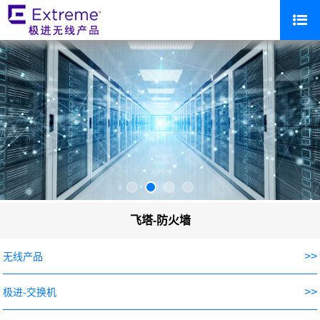
飞塔-防火墙
>>
无线产品
>>
极进-交换机