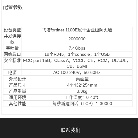
配置参数
设备类型
飞塔fortinet 1100E属于企业级防火墙
并发连接
2000000
数
吞吐量
7.4Gbps
网络端口
19个RJ45，1个console，1个USB
安全标准
FCC part 15B，Class A，VCCI，CE，RCM，UL/cUL，
CB，BSMI
电源
AC 100-240V，50-60Hz
外形设计
桌面型
产品尺寸
44*432*254mm
产品重量
3.3kg
适用环境
工作温度：0-40℃
其他性能
每秒新建回话（TCP）：30000
联系我们