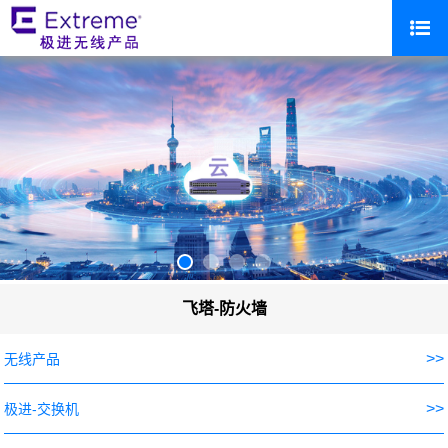
飞塔-防火墙
>>
无线产品
>>
极进-交换机