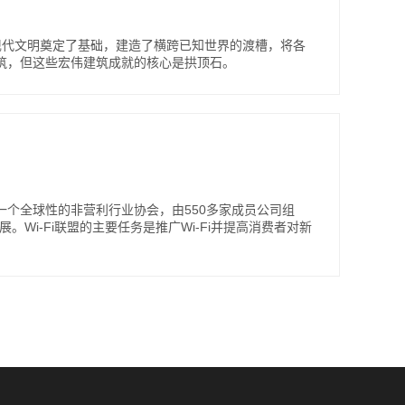
现代文明奠定了基础，建造了横跨已知世界的渡槽，将各
筑，但这些宏伟建筑成就的核心是拱顶石。
联盟是一个全球性的非营利行业协会，由550多家成员公司组
展。Wi-Fi联盟的主要任务是推广Wi-Fi并提高消费者对新