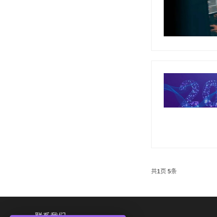
共
1
页
5
条
联系我们