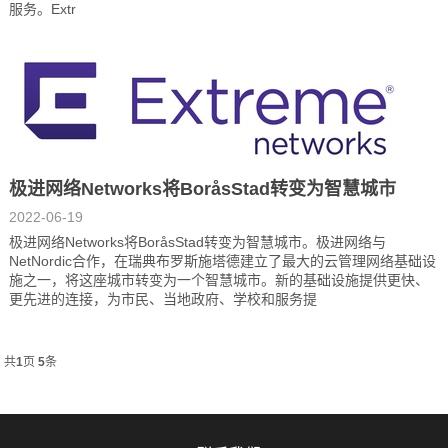
服务。Extr
极进网络Networks将BoråsStad转变为智慧城市
2022-06-19
极进网络Networks将BoråsStad转变为智慧城市。极进网络与
NetNordic合作，在瑞典布罗斯施塔德建立了最大的云管理网络基础设
施之一，将这座城市转变为一个智慧城市。新的基础设施提供更快、
更先进的连接，为市民、当地政府、学校和服务提
共
1
页
5
条