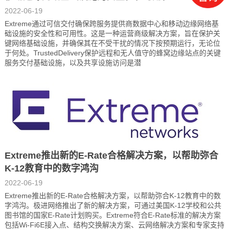
2022-06-19
Extreme通过可信交付确保跨服务提供商数据中心和移动边缘网络基
础设施的安全性和可用性。这是一种运营商级解决方案，旨在保护关
键网络基础设施，并确保其在不受干扰的情况下按预期运行，无论位
于何处。TrustedDelivery保护远程和无人值守的蜂窝边缘站点的关键
服务交付基础设施，以及共享设施访问是潜
Extreme推出新的E-Rate合格解决方案，以帮助弥合
K-12教育中的数字鸿沟
2022-06-19
Extreme推出新的E-Rate合格解决方案，以帮助弥合K-12教育中的数
字鸿沟。极进网络推出了新的解决方案，可通过美国K-12学校和公共
图书馆的国家E-Rate计划购买。Extreme符合E-Rate标准的解决方案
包括Wi-Fi6E接入点、结构交换解决方案、云网络解决方案和专家支持