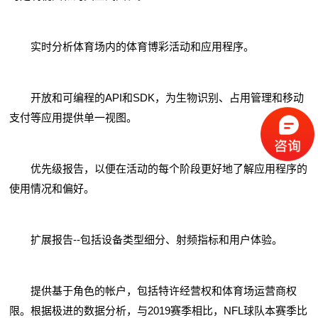
实时分析体育场内的体育博彩活动和应用程序。
开放和可编程的API和SDK，为生物识别、占用管理和移动
支付等应用提供单一视图。
优先级报告，以便在活动的每个阶段更好地了解应用程序的
使用情况和偏好。
扩展报告--包括设备类型细分、射频指标和用户体验。
提供基于角色的帐户，包括特许经营权和体育场运营商权
限。根据极进的数据分析，与2019赛季相比，NFL球队本赛季比