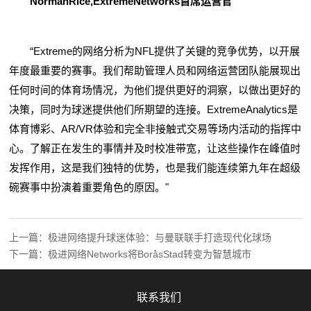
NormanRice,ExtremeNetworks首席运营官
“Extreme的网络分析为NFL提供了关键的竞争优势，以开展
年度最重要的赛事。我们帮助管理人员和网络运营团队能展现出
任何时间的体育场情况，为他们提供更好的洞察，以做出更好的
决策，同时为球迷提供他们所期望的连接。ExtremeAnalytics是
体育博彩、AR/VR体验和完全非接触式交易等场内活动的指挥中
心。了解正在发生的事情并及时校准带宽，让这些操作在峰值时
发挥作用，这是我们独特的优势，也是我们能连续第九年在超级
碗赛事中扮演着重要角色的原因。"
上一篇：极进网络提升球迷体验：与曼联联手打造现代化球场
下一篇：极进网络Networks将BoråsStad转变为智慧城市
联系我们