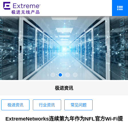
极进资讯
极进资讯
行业资讯
常见问题
ExtremeNetworks连续第九年作为NFL官方Wi-Fi提