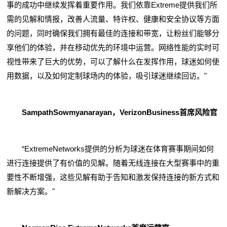
事的成功中继续发挥着重要作用。我们依靠Extreme提供我们所
需的见解和情报，改善人流量、特许权、健康和安全协议等方面
的问题，同时确保我们拥有最佳的连接和带宽，让粉丝们能够分
享他们的体验，并在移动优先的环境中运营。网络性能的实时可
视性带来了巨大的优势，可以了解什么在发挥作用，球迷如何使
用数据，以及如何定制球场内的体验，吸引球迷继续回访。"
SampathSowmyanarayan，VerizonBusiness首席风险官
“ExtremeNetworks提供的分析为球迷在体育赛事期间如何
进行连接提供了有价值的见解。随着无线连接在大型赛事中的重
要性不断增强，这些见解有助于告知和激发保持连接的新方式和
新解决方案。"