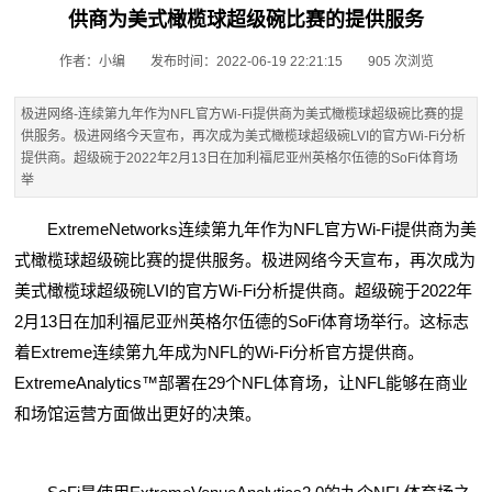
供商为美式橄榄球超级碗比赛的提供服务
作者：小编
发布时间：2022-06-19 22:21:15
905
次浏览
极进网络-连续第九年作为NFL官方Wi-Fi提供商为美式橄榄球超级碗比赛的提
供服务。极进网络今天宣布，再次成为美式橄榄球超级碗LVI的官方Wi-Fi分析
提供商。超级碗于2022年2月13日在加利福尼亚州英格尔伍德的SoFi体育场
举
ExtremeNetworks连续第九年作为NFL官方Wi-Fi提供商为美
式橄榄球超级碗比赛的提供服务。极进网络今天宣布，再次成为
美式橄榄球超级碗LVI的官方Wi-Fi分析提供商。超级碗于2022年
2月13日在加利福尼亚州英格尔伍德的SoFi体育场举行。这标志
着Extreme连续第九年成为NFL的Wi-Fi分析官方提供商。
ExtremeAnalytics™部署在29个NFL体育场，让NFL能够在商业
和场馆运营方面做出更好的决策。